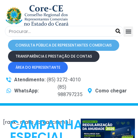
CONSULTA PÚBLICA DE REPRESENTANTES COMERCIAIS
TRANSPARÊNCIA E PRESTAÇÃO DE CONTAS
ÁREA DO REPRESENTANTE
Atendimento:
(85) 3272-4010
(85)
WhatsApp:
Como chegar
988797235
CAMPANHA
[rank_math_breadcrumb]
ESPECIAL