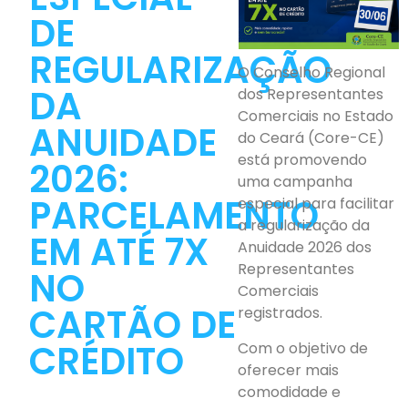
DE
REGULARIZAÇÃO
O Conselho Regional
DA
dos Representantes
Comerciais no Estado
ANUIDADE
do Ceará (Core-CE)
está promovendo
2026:
uma campanha
PARCELAMENTO
especial para facilitar
a regularização da
EM ATÉ 7X
Anuidade 2026 dos
Representantes
NO
Comerciais
CARTÃO DE
registrados.
CRÉDITO
Com o objetivo de
oferecer mais
comodidade e