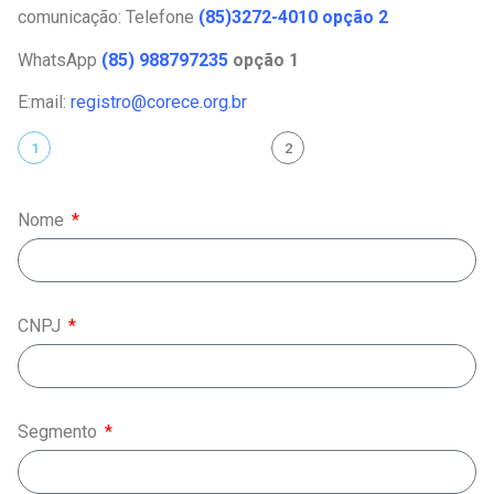
comunicação: Telefone
(85)3272-
4010 opção 2
WhatsApp
(85)
988797235
opção 1
E:mail:
registro@corece.org.br
1
2
Nome
CNPJ
Segmento