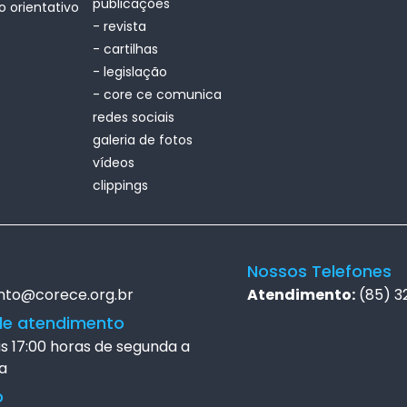
publicações
o orientativo
- revista
- cartilhas
- legislação
- core ce comunica
redes sociais
galeria de fotos
vídeos
clippings
Nossos Telefones
nto@corece.org.br
Atendimento:
(85) 3
de atendimento
às 17:00 horas de segunda a
a
o