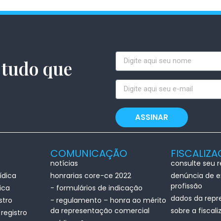
 tudo que
.
ASSINAR
COMUNICAÇÃO
FISCALIZ
notícias
consulte seu 
ídica
honrarias core-ce 2022
denúncia de ex
profissão
sica
- formulários de indicação
dados da repr
stro
- regulamento – honra ao mérito
da representação comercial
sobre a fiscal
registro