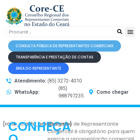
CONSULTA PÚBLICA DE REPRESENTANTES COMERCIAIS
TRANSPARÊNCIA E PRESTAÇÃO DE CONTAS
ÁREA DO REPRESENTANTE
Atendimento:
(85) 3272-4010
(85)
WhatsApp:
Como chegar
988797235
CONHEÇA
[rank_math_breadcrumb]
O registro de Representante
Comercial é obrigatório para quem
O
exerce a representação comercial,