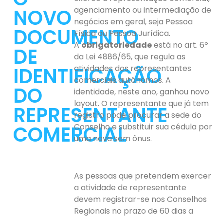
NOVO
agenciamento ou intermediação de
negócios em geral, seja Pessoa
DOCUMENTO
Física ou Pessoa Jurídica.
A
obrigatoriedade
está no art. 6º
DE
da Lei 4886/65, que regula as
IDENTIFICAÇÃO
atividades dos representantes
comerciais autônomos. A
DO
identidade, neste ano, ganhou novo
layout. O representante que já tem
REPRESENTANTE
registro pode procurar a sede do
COMERCIAL
Conselho e substituir sua cédula por
uma nova sem ônus.
As pessoas que pretendem exercer
a atividade de representante
devem registrar-se nos Conselhos
Regionais no prazo de 60 dias a