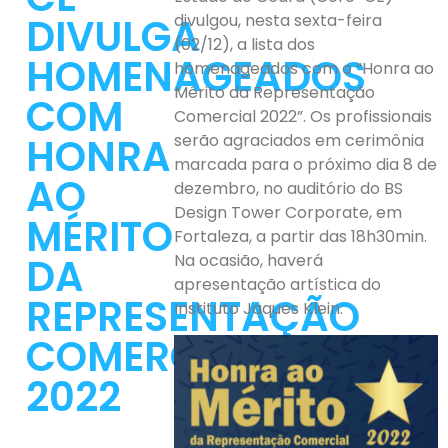
DIVULGA
divulgou, nesta sexta-feira
(02/12), a lista dos
HOMENAGEADOS
homenageados com o “Honra ao
Mérito da Representação
COM
Comercial 2022”. Os profissionais
HONRA
serão agraciados em cerimônia
marcada para o próximo dia 8 de
AO
dezembro, no auditório do BS
Design Tower Corporate, em
MÉRITO
Fortaleza, a partir das 18h30min.
DA
Na ocasião, haverá
apresentação artística do
REPRESENTAÇÃO
Instituto Jaques Klein.
COMERCIAL
2022