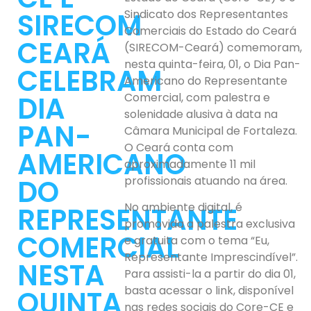
SIRECOM
Sindicato dos Representantes
Comerciais do Estado do Ceará
CEARÁ
(SIRECOM-Ceará) comemoram,
nesta quinta-feira, 01, o Dia Pan-
CELEBRAM
Americano do Representante
DIA
Comercial, com palestra e
solenidade alusiva à data na
PAN-
Câmara Municipal de Fortaleza.
O Ceará conta com
AMERICANO
aproximadamente 11 mil
DO
profissionais atuando na área.
No ambiente digital, é
REPRESENTANTE
promovida a palestra exclusiva
COMERCIAL
e gratuita com o tema “Eu,
Representante Imprescindível”.
NESTA
Para assisti-la a partir do dia 01,
basta acessar o link, disponível
QUINTA
nas redes sociais do Core-CE e