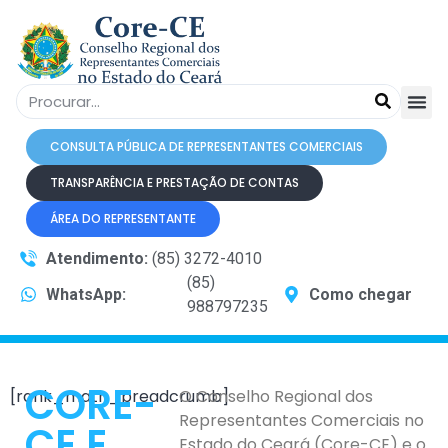
CONSULTA PÚBLICA DE REPRESENTANTES COMERCIAIS
TRANSPARÊNCIA E PRESTAÇÃO DE CONTAS
ÁREA DO REPRESENTANTE
Atendimento:
(85) 3272-4010
(85)
WhatsApp:
Como chegar
988797235
CORE-
[rank_math_breadcrumb]
O Conselho Regional dos
Representantes Comerciais no
CE E
Estado do Ceará (Core-CE) e o