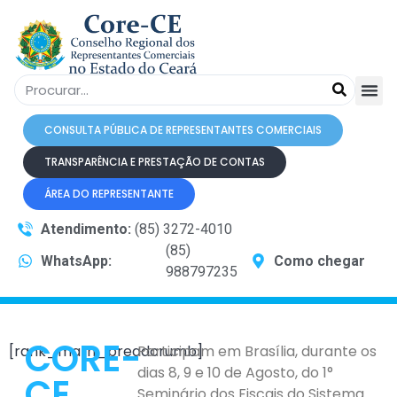
CONSULTA PÚBLICA DE REPRESENTANTES COMERCIAIS
TRANSPARÊNCIA E PRESTAÇÃO DE CONTAS
ÁREA DO REPRESENTANTE
Atendimento:
(85) 3272-4010
(85)
WhatsApp:
Como chegar
988797235
CORE-
[rank_math_breadcrumb]
Participam em Brasília, durante os
dias 8, 9 e 10 de Agosto, do 1°
CE
Seminário dos Fiscais do Sistema