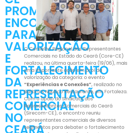
PROMOVE
ENCONTRO
PARA
VALORIZAÇÃO
O Conselho Regional dos Representantes
E
Comerciais no Estado do Ceará (Core-CE)
realizou, na última quarta-feira (19/06), mais
FORTALECIMENTO
uma importante ação em prol da
DA
valorização da categoria: o evento
“Experiências e Conexões”
, realizado no
REPRESENTAÇÃO
Barbra’s Náutico Restaurante, em Fortaleza.
Com o apoio do Sindicato dos
COMERCIAL
Representantes Comerciais do Ceará
NO
(Sirecom-CE), o encontro reuniu
representantes comerciais de diversos
CEARÁ
segmentos para debater o fortalecimento