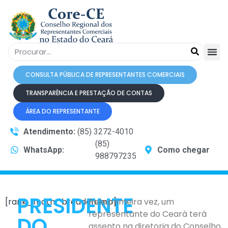
CONSULTA PÚBLICA DE REPRESENTANTES COMERCIAIS
TRANSPARÊNCIA E PRESTAÇÃO DE CONTAS
ÁREA DO REPRESENTANTE
Atendimento:
(85) 3272-4010
(85)
WhatsApp:
Como chegar
988797235
PRESIDENTE
[rank_math_breadcrumb]
Pela primeira vez, um
representante do Ceará terá
DO
assento na diretoria do Conselho