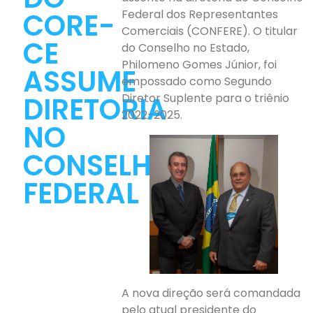
CORE-
Federal dos Representantes
Comerciais (CONFERE). O titular
CE
do Conselho no Estado,
Philomeno Gomes Júnior, foi
ASSUME
empossado como Segundo
DIRETORIA
Diretor Suplente para o triênio
2022-2025.
NO
CONSELHO
FEDERAL
A nova direção será comandada
pelo atual presidente do