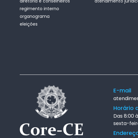
diretoria e conselheiros
atendimento jurídic
regimento interno
organograma
eleições
E-mail
atendime
Horário 
Das 8:00 
sexta-feir
Endereç