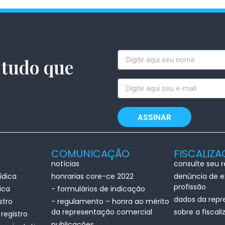
 tudo que
.
ASSINAR
COMUNICAÇÃO
FISCALIZ
notícias
consulte seu 
ídica
honrarias core-ce 2022
denúncia de ex
profissão
sica
- formulários de indicação
dados da repr
stro
- regulamento – honra ao mérito
da representação comercial
sobre a fiscal
registro
publicações