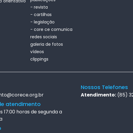
o orientativo
- revista
- cartilhas
- legislação
- core ce comunica
redes sociais
galeria de fotos
vídeos
clippings
Nossos Telefones
nto@corece.org.br
Atendimento:
(85) 3
de atendimento
às 17:00 horas de segunda a
a
o