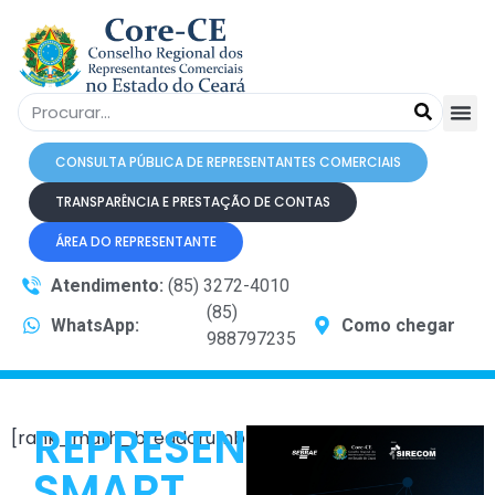
CONSULTA PÚBLICA DE REPRESENTANTES COMERCIAIS
TRANSPARÊNCIA E PRESTAÇÃO DE CONTAS
ÁREA DO REPRESENTANTE
Atendimento:
(85) 3272-4010
(85)
WhatsApp:
Como chegar
988797235
REPRESENTANTE
[rank_math_breadcrumb]
SMART