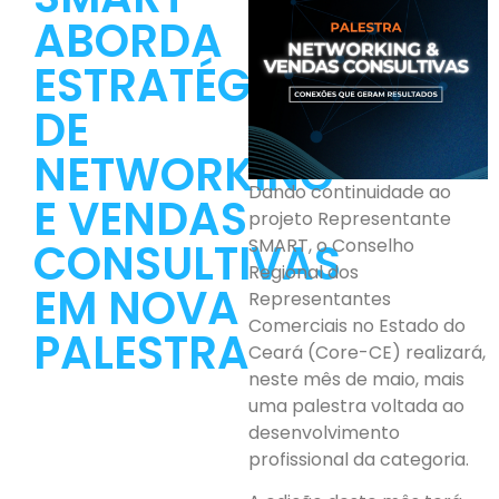
ABORDA
ESTRATÉGIAS
DE
NETWORKING
Dando continuidade ao
E VENDAS
projeto Representante
CONSULTIVAS
SMART, o Conselho
Regional dos
EM NOVA
Representantes
Comerciais no Estado do
PALESTRA
Ceará (Core-CE) realizará,
neste mês de maio, mais
uma palestra voltada ao
desenvolvimento
profissional da categoria.