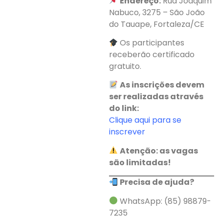
Endereço:
Rua Joaquim
Nabuco, 3275 – São João
do Tauape, Fortaleza/CE
Os participantes
receberão certificado
gratuito.
As inscrições devem
ser realizadas através
do link:
Clique aqui para se
inscrever
Atenção: as vagas
são limitadas!
Precisa de ajuda?
WhatsApp: (85) 98879-
7235